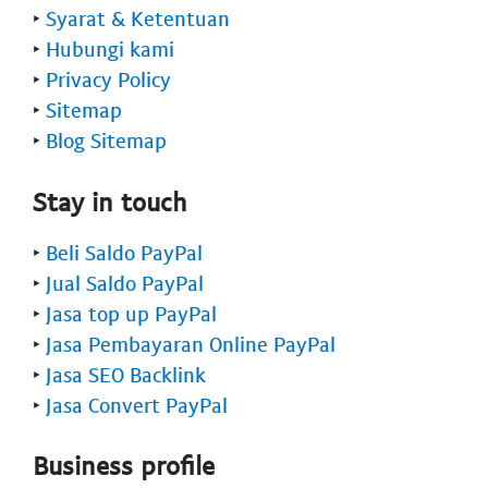
‣
Syarat & Ketentuan
‣
Hubungi kami
‣
Privacy Policy
‣
Sitemap
‣
Blog Sitemap
Stay in touch
‣
Beli Saldo PayPal
‣
Jual Saldo PayPal
‣
Jasa top up PayPal
‣
Jasa Pembayaran Online PayPal
‣
Jasa SEO Backlink
‣
Jasa Convert PayPal
Business profile