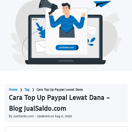
Home
Tag
Cara Top Up Paypal Lewat Dana
Cara Top Up Paypal Lewat Dana -
Blog JualSaldo.com
By JualSaldo.com - Updated on
Aug 6, 2026