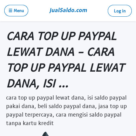
☰ Menu
Log in
CARA TOP UP PAYPAL
LEWAT DANA - CARA
TOP UP PAYPAL LEWAT
DANA, ISI ...
cara top up paypal lewat dana, isi saldo paypal
pakai dana, beli saldo paypal dana, jasa top up
paypal terpercaya, cara mengisi saldo paypal
tanpa kartu kredit