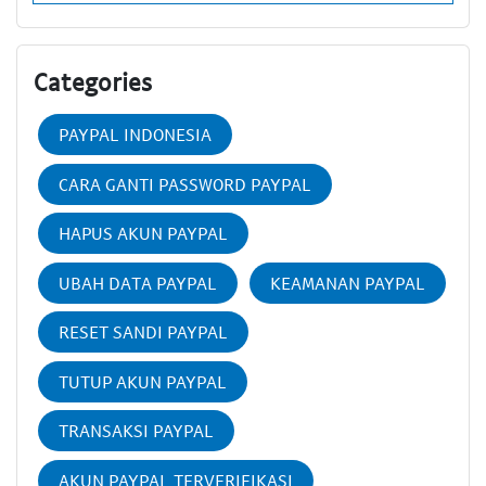
Categories
PAYPAL INDONESIA
CARA GANTI PASSWORD PAYPAL
HAPUS AKUN PAYPAL
UBAH DATA PAYPAL
KEAMANAN PAYPAL
RESET SANDI PAYPAL
TUTUP AKUN PAYPAL
TRANSAKSI PAYPAL
AKUN PAYPAL TERVERIFIKASI