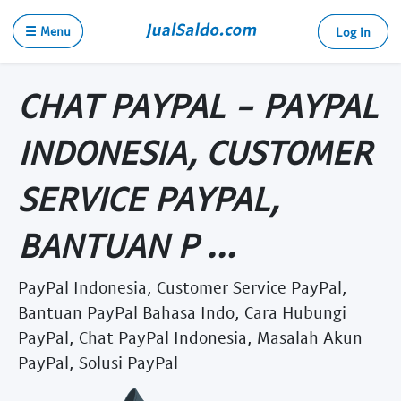
☰ Menu
Log in
CHAT PAYPAL - PAYPAL
INDONESIA, CUSTOMER
SERVICE PAYPAL,
BANTUAN P ...
PayPal Indonesia, Customer Service PayPal,
Bantuan PayPal Bahasa Indo, Cara Hubungi
PayPal, Chat PayPal Indonesia, Masalah Akun
PayPal, Solusi PayPal