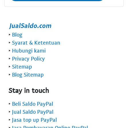
‣
Blog
‣
Syarat & Ketentuan
‣
Hubungi kami
‣
Privacy Policy
‣
Sitemap
‣
Blog Sitemap
Stay in touch
‣
Beli Saldo PayPal
‣
Jual Saldo PayPal
‣
Jasa top up PayPal
‣
Jasa Pembayaran Online PayPal