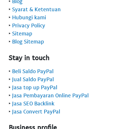
‣
Blog
‣
Syarat & Ketentuan
‣
Hubungi kami
‣
Privacy Policy
‣
Sitemap
‣
Blog Sitemap
Stay in touch
‣
Beli Saldo PayPal
‣
Jual Saldo PayPal
‣
Jasa top up PayPal
‣
Jasa Pembayaran Online PayPal
‣
Jasa SEO Backlink
‣
Jasa Convert PayPal
Business profile