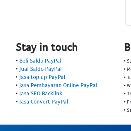
Stay in touch
B
‣
Beli Saldo PayPal
‣ 
‣
Jual Saldo PayPal
‣ 
‣
Jasa top up PayPal
‣ T
‣
Jasa Pembayaran Online PayPal
‣ 
‣
Jasa SEO Backlink
‣ T
‣
Jasa Convert PayPal
‣ F
‣ S