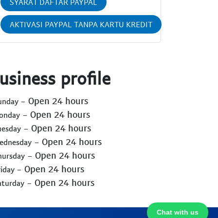
SYARAT DAFTAR PAYPAL
AKTIVASI PAYPAL TANPA KARTU KREDIT
usiness profile
- Open 24 hours
Sunday
- Open 24 hours
Monday
- Open 24 hours
uesday
- Open 24 hours
Wednesday
- Open 24 hours
hursday
- Open 24 hours
riday
- Open 24 hours
aturday
Chat with us