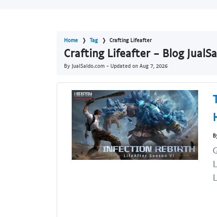
Home
Tag
Crafting Lifeafter
Crafting Lifeafter - Blog JualS
By JualSaldo.com - Updated on
Aug 7, 2026
B
G
L
L