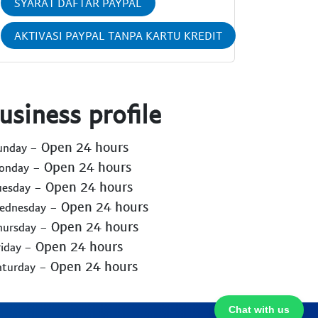
SYARAT DAFTAR PAYPAL
AKTIVASI PAYPAL TANPA KARTU KREDIT
usiness profile
- Open 24 hours
Sunday
- Open 24 hours
Monday
- Open 24 hours
uesday
- Open 24 hours
Wednesday
- Open 24 hours
hursday
- Open 24 hours
riday
- Open 24 hours
aturday
Chat with us