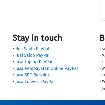
Stay in touch
B
‣
Beli Saldo PayPal
‣ 
‣
Jual Saldo PayPal
‣ 
‣
Jasa top up PayPal
‣ T
‣
Jasa Pembayaran Online PayPal
‣ 
‣
Jasa SEO Backlink
‣ T
‣
Jasa Convert PayPal
‣ F
‣ S