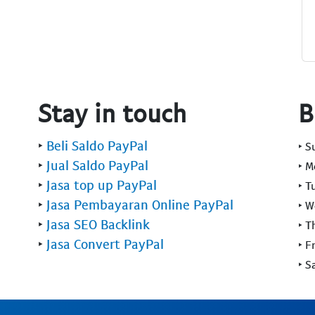
Stay in touch
B
‣
Beli Saldo PayPal
‣ 
‣
Jual Saldo PayPal
‣ 
‣
Jasa top up PayPal
‣ T
‣
Jasa Pembayaran Online PayPal
‣ 
‣
Jasa SEO Backlink
‣ T
‣
Jasa Convert PayPal
‣ F
‣ S