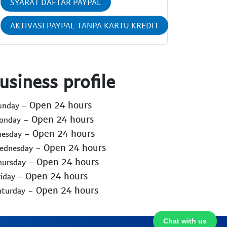
SYARAT DAFTAR PAYPAL
AKTIVASI PAYPAL TANPA KARTU KREDIT
usiness profile
- Open 24 hours
Sunday
- Open 24 hours
Monday
- Open 24 hours
uesday
- Open 24 hours
Wednesday
- Open 24 hours
hursday
- Open 24 hours
riday
- Open 24 hours
aturday
Chat with us