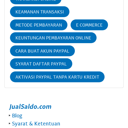
KEAMANAN TRANSAKSI
METODE PEMBAYARAN
E COMMERCE
KEUNTUNGAN PEMBAYARAN ONLINE
CARA BUAT AKUN PAYPAL
SYARAT DAFTAR PAYPAL
AKTIVASI PAYPAL TANPA KARTU KREDIT
‣
Blog
‣
Syarat & Ketentuan