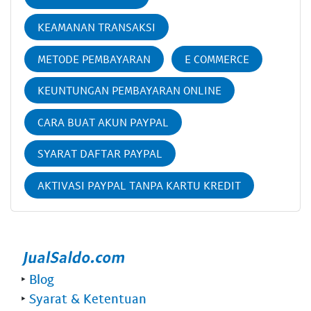
KEAMANAN TRANSAKSI
METODE PEMBAYARAN
E COMMERCE
KEUNTUNGAN PEMBAYARAN ONLINE
CARA BUAT AKUN PAYPAL
SYARAT DAFTAR PAYPAL
AKTIVASI PAYPAL TANPA KARTU KREDIT
‣
Blog
‣
Syarat & Ketentuan