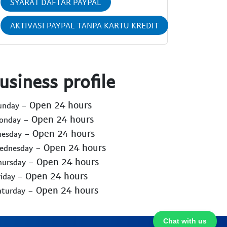
SYARAT DAFTAR PAYPAL
AKTIVASI PAYPAL TANPA KARTU KREDIT
usiness profile
- Open 24 hours
Sunday
- Open 24 hours
Monday
- Open 24 hours
uesday
- Open 24 hours
Wednesday
- Open 24 hours
hursday
- Open 24 hours
riday
- Open 24 hours
aturday
Chat with us