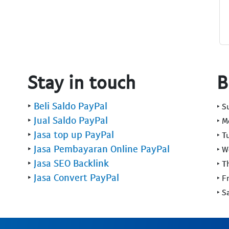
Stay in touch
B
‣
Beli Saldo PayPal
‣ 
‣
Jual Saldo PayPal
‣ 
‣
Jasa top up PayPal
‣ T
‣
Jasa Pembayaran Online PayPal
‣ 
‣
Jasa SEO Backlink
‣ T
‣
Jasa Convert PayPal
‣ F
‣ S