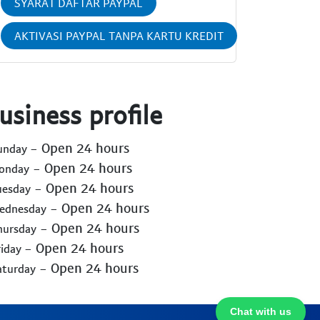
SYARAT DAFTAR PAYPAL
AKTIVASI PAYPAL TANPA KARTU KREDIT
usiness profile
- Open 24 hours
Sunday
- Open 24 hours
Monday
- Open 24 hours
uesday
- Open 24 hours
Wednesday
- Open 24 hours
hursday
- Open 24 hours
riday
- Open 24 hours
aturday
Chat with us