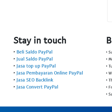
Stay in touch
B
‣
Beli Saldo PayPal
‣ 
‣
Jual Saldo PayPal
‣ 
‣
Jasa top up PayPal
‣ T
‣
Jasa Pembayaran Online PayPal
‣ 
‣
Jasa SEO Backlink
‣ T
‣
Jasa Convert PayPal
‣ F
‣ S