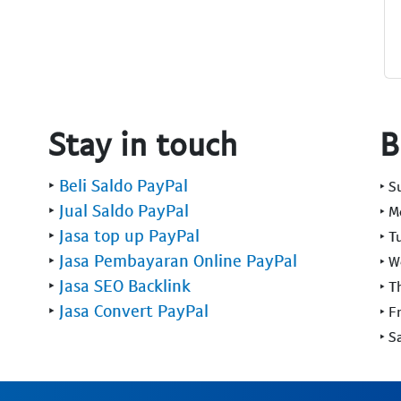
Stay in touch
B
‣
Beli Saldo PayPal
‣ 
‣
Jual Saldo PayPal
‣ 
‣
Jasa top up PayPal
‣ T
‣
Jasa Pembayaran Online PayPal
‣ 
‣
Jasa SEO Backlink
‣ T
‣
Jasa Convert PayPal
‣ F
‣ S