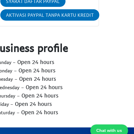
SYARAT DAFTAR PAYPAL
AKTIVASI PAYPAL TANPA KARTU KREDIT
usiness profile
- Open 24 hours
Sunday
- Open 24 hours
Monday
- Open 24 hours
uesday
- Open 24 hours
Wednesday
- Open 24 hours
hursday
- Open 24 hours
riday
- Open 24 hours
aturday
Chat with us