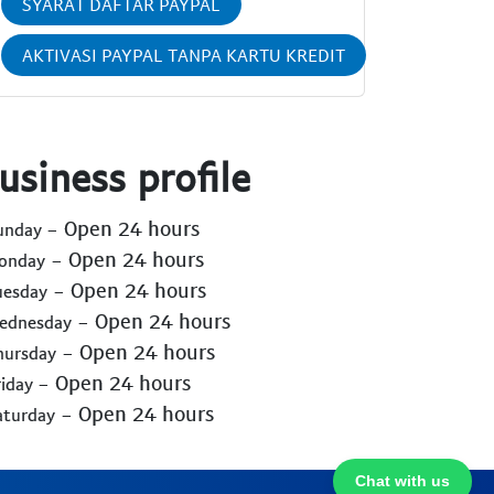
SYARAT DAFTAR PAYPAL
AKTIVASI PAYPAL TANPA KARTU KREDIT
usiness profile
- Open 24 hours
Sunday
- Open 24 hours
Monday
- Open 24 hours
uesday
- Open 24 hours
Wednesday
- Open 24 hours
hursday
- Open 24 hours
riday
- Open 24 hours
aturday
Chat with us