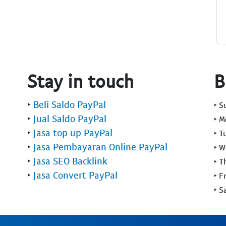
Stay in touch
B
‣
Beli Saldo PayPal
‣ 
‣
Jual Saldo PayPal
‣ 
‣
Jasa top up PayPal
‣ T
‣
Jasa Pembayaran Online PayPal
‣ 
‣
Jasa SEO Backlink
‣ T
‣
Jasa Convert PayPal
‣ F
‣ S