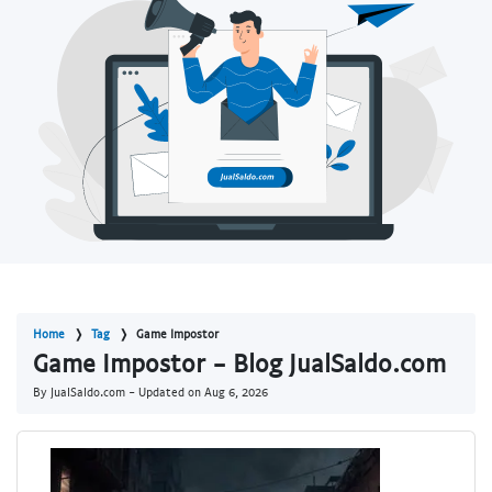
Home
Tag
Game Impostor
Game Impostor - Blog JualSaldo.com
By JualSaldo.com - Updated on
Aug 6, 2026