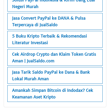
Negeri Murah
Jasa Convert PayPal ke DANA & Pulsa
Terpercaya di JualSaldo
5 Buku Kripto Terbaik & Rekomendasi
Literatur Investasi
Cek Airdrop Crypto dan Klaim Token Gratis
Aman | JualSaldo.com
Jasa Tarik Saldo PayPal ke Dana & Bank
Lokal Murah Aman
Amankah Simpan Bitcoin di Indodax? Cek
Keamanan Aset Kripto