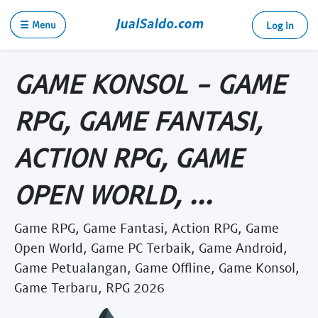
☰ Menu
Log in
GAME KONSOL - GAME
RPG, GAME FANTASI,
ACTION RPG, GAME
OPEN WORLD, ...
Game RPG, Game Fantasi, Action RPG, Game
Open World, Game PC Terbaik, Game Android,
Game Petualangan, Game Offline, Game Konsol,
Game Terbaru, RPG 2026