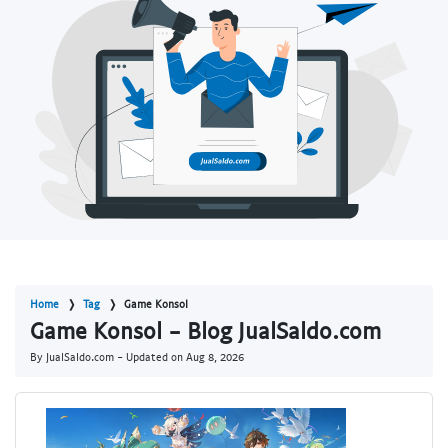
Home
Tag
Game Konsol
Game Konsol - Blog JualSaldo.com
By JualSaldo.com - Updated on
Aug 8, 2026