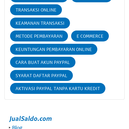
TRANSAKSI ONLINE
KEAMANAN TRANSAKSI
METODE PEMBAYARAN
E COMMERCE
KEUNTUNGAN PEMBAYARAN ONLINE
CARA BUAT AKUN PAYPAL
SYARAT DAFTAR PAYPAL
AKTIVASI PAYPAL TANPA KARTU KREDIT
‣
Blog