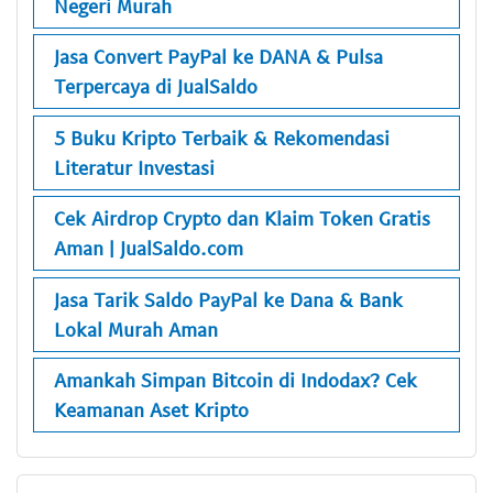
Negeri Murah
Jasa Convert PayPal ke DANA & Pulsa
Terpercaya di JualSaldo
5 Buku Kripto Terbaik & Rekomendasi
Literatur Investasi
Cek Airdrop Crypto dan Klaim Token Gratis
Aman | JualSaldo.com
Jasa Tarik Saldo PayPal ke Dana & Bank
Lokal Murah Aman
Amankah Simpan Bitcoin di Indodax? Cek
Keamanan Aset Kripto