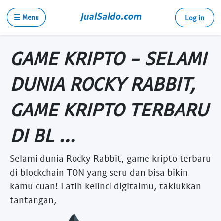
☰ Menu
Log in
GAME KRIPTO - SELAMI
DUNIA ROCKY RABBIT,
GAME KRIPTO TERBARU
DI BL ...
Selami dunia Rocky Rabbit, game kripto terbaru
di blockchain TON yang seru dan bisa bikin
kamu cuan! Latih kelinci digitalmu, taklukkan
tantangan,