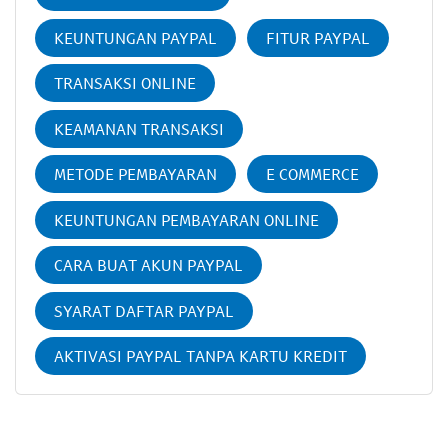
KEUNTUNGAN PAYPAL
FITUR PAYPAL
TRANSAKSI ONLINE
KEAMANAN TRANSAKSI
METODE PEMBAYARAN
E COMMERCE
KEUNTUNGAN PEMBAYARAN ONLINE
CARA BUAT AKUN PAYPAL
SYARAT DAFTAR PAYPAL
AKTIVASI PAYPAL TANPA KARTU KREDIT