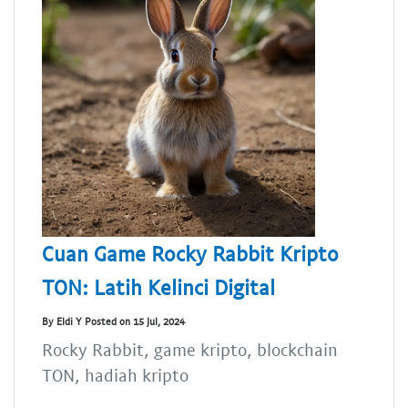
Cuan Game Rocky Rabbit Kripto
TON: Latih Kelinci Digital
By Eldi Y Posted on 15 Jul, 2024
Rocky Rabbit, game kripto, blockchain
TON, hadiah kripto