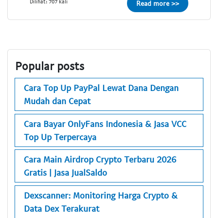
Dilihat: 707 kali
Read more >>
Popular posts
Cara Top Up PayPal Lewat Dana Dengan
Mudah dan Cepat
Cara Bayar OnlyFans Indonesia & Jasa VCC
Top Up Terpercaya
Cara Main Airdrop Crypto Terbaru 2026
Gratis | Jasa JualSaldo
Dexscanner: Monitoring Harga Crypto &
Data Dex Terakurat