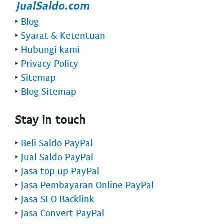
‣
Blog
‣
Syarat & Ketentuan
‣
Hubungi kami
‣
Privacy Policy
‣
Sitemap
‣
Blog Sitemap
Stay in touch
‣
Beli Saldo PayPal
‣
Jual Saldo PayPal
‣
Jasa top up PayPal
‣
Jasa Pembayaran Online PayPal
‣
Jasa SEO Backlink
‣
Jasa Convert PayPal