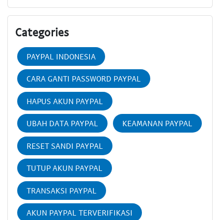
Categories
PAYPAL INDONESIA
CARA GANTI PASSWORD PAYPAL
HAPUS AKUN PAYPAL
UBAH DATA PAYPAL
KEAMANAN PAYPAL
RESET SANDI PAYPAL
TUTUP AKUN PAYPAL
TRANSAKSI PAYPAL
AKUN PAYPAL TERVERIFIKASI