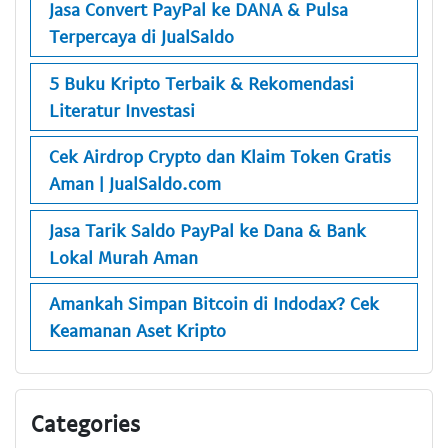
Jasa Convert PayPal ke DANA & Pulsa
Terpercaya di JualSaldo
5 Buku Kripto Terbaik & Rekomendasi
Literatur Investasi
Cek Airdrop Crypto dan Klaim Token Gratis
Aman | JualSaldo.com
Jasa Tarik Saldo PayPal ke Dana & Bank
Lokal Murah Aman
Amankah Simpan Bitcoin di Indodax? Cek
Keamanan Aset Kripto
Categories