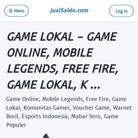
☰ Menu
Log in
GAME LOKAL - GAME
ONLINE, MOBILE
LEGENDS, FREE FIRE,
GAME LOKAL, K ...
Game Online, Mobile Legends, Free Fire, Game
Lokal, Komunitas Gamer, Voucher Game, Warnet
Bocil, Esports Indonesia, Mabar Seru, Game
Populer