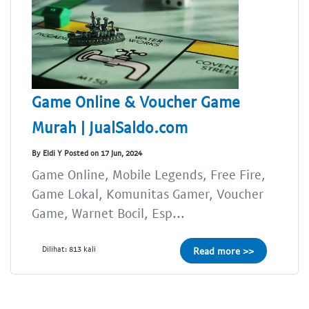
Game Online & Voucher Game
Murah | JualSaldo.com
By Eldi Y Posted on 17 Jun, 2024
Game Online, Mobile Legends, Free Fire,
Game Lokal, Komunitas Gamer, Voucher
Game, Warnet Bocil, Esp...
Dilihat: 813 kali
Read more >>