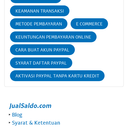
KEAMANAN TRANSAKSI
METODE PEMBAYARAN
E COMMERCE
KEUNTUNGAN PEMBAYARAN ONLINE
CARA BUAT AKUN PAYPAL
SYARAT DAFTAR PAYPAL
AKTIVASI PAYPAL TANPA KARTU KREDIT
‣
Blog
‣
Syarat & Ketentuan