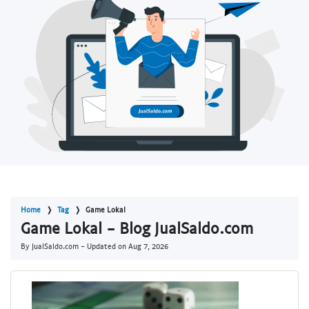
Home
Tag
Game Lokal
Game Lokal - Blog JualSaldo.com
By JualSaldo.com - Updated on
Aug 7, 2026