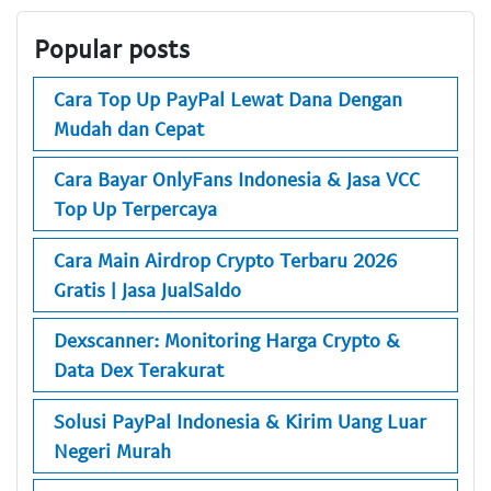
Popular posts
Cara Top Up PayPal Lewat Dana Dengan
Mudah dan Cepat
Cara Bayar OnlyFans Indonesia & Jasa VCC
Top Up Terpercaya
Cara Main Airdrop Crypto Terbaru 2026
Gratis | Jasa JualSaldo
Dexscanner: Monitoring Harga Crypto &
Data Dex Terakurat
Solusi PayPal Indonesia & Kirim Uang Luar
Negeri Murah