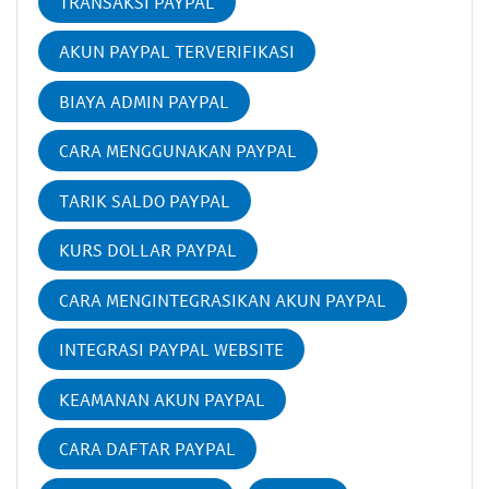
TRANSAKSI PAYPAL
AKUN PAYPAL TERVERIFIKASI
BIAYA ADMIN PAYPAL
CARA MENGGUNAKAN PAYPAL
TARIK SALDO PAYPAL
KURS DOLLAR PAYPAL
CARA MENGINTEGRASIKAN AKUN PAYPAL
INTEGRASI PAYPAL WEBSITE
KEAMANAN AKUN PAYPAL
CARA DAFTAR PAYPAL