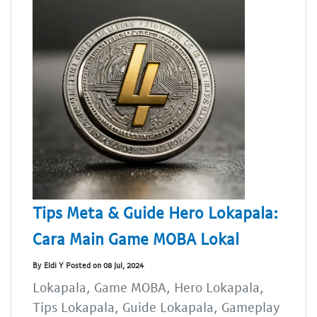
Tips Meta & Guide Hero Lokapala:
Cara Main Game MOBA Lokal
By Eldi Y Posted on 08 Jul, 2024
Lokapala, Game MOBA, Hero Lokapala,
Tips Lokapala, Guide Lokapala, Gameplay