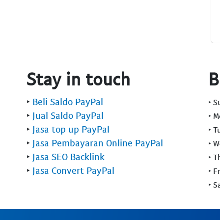
Stay in touch
B
‣
Beli Saldo PayPal
‣ 
‣
Jual Saldo PayPal
‣ 
‣
Jasa top up PayPal
‣ T
‣
Jasa Pembayaran Online PayPal
‣ 
‣
Jasa SEO Backlink
‣ T
‣
Jasa Convert PayPal
‣ F
‣ S