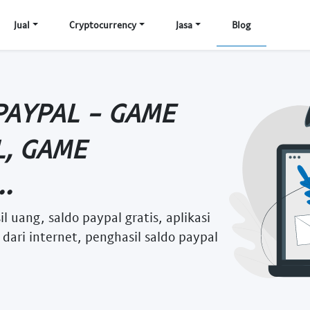
Jual
Cryptocurrency
Jasa
Blog
PAYPAL - GAME
L, GAME
.
 uang, saldo paypal gratis, aplikasi
dari internet, penghasil saldo paypal