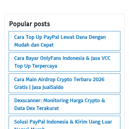
Popular posts
Cara Top Up PayPal Lewat Dana Dengan
Mudah dan Cepat
Cara Bayar OnlyFans Indonesia & Jasa VCC
Top Up Terpercaya
Cara Main Airdrop Crypto Terbaru 2026
Gratis | Jasa JualSaldo
Dexscanner: Monitoring Harga Crypto &
Data Dex Terakurat
Solusi PayPal Indonesia & Kirim Uang Luar