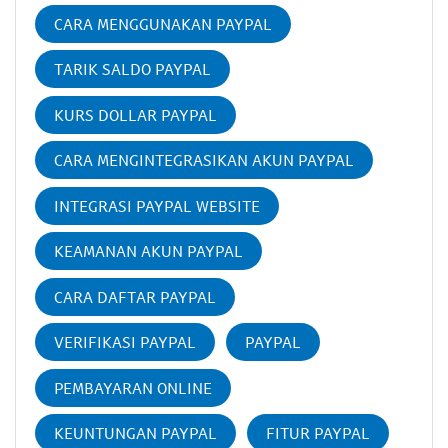
CARA MENGGUNAKAN PAYPAL
TARIK SALDO PAYPAL
KURS DOLLAR PAYPAL
CARA MENGINTEGRASIKAN AKUN PAYPAL
INTEGRASI PAYPAL WEBSITE
KEAMANAN AKUN PAYPAL
CARA DAFTAR PAYPAL
VERIFIKASI PAYPAL
PAYPAL
PEMBAYARAN ONLINE
KEUNTUNGAN PAYPAL
FITUR PAYPAL