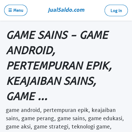
☰ Menu
Log in
GAME SAINS - GAME
ANDROID,
PERTEMPURAN EPIK,
KEAJAIBAN SAINS,
GAME ...
game android, pertempuran epik, keajaiban
sains, game perang, game sains, game edukasi,
game aksi, game strategi, teknologi game,