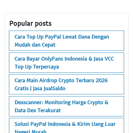
Popular posts
Cara Top Up PayPal Lewat Dana Dengan
Mudah dan Cepat
Cara Bayar OnlyFans Indonesia & Jasa VCC
Top Up Terpercaya
Cara Main Airdrop Crypto Terbaru 2026
Gratis | Jasa JualSaldo
Dexscanner: Monitoring Harga Crypto &
Data Dex Terakurat
Solusi PayPal Indonesia & Kirim Uang Luar
Negeri Murah