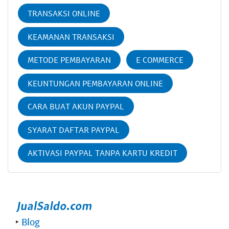
TRANSAKSI ONLINE
KEAMANAN TRANSAKSI
METODE PEMBAYARAN
E COMMERCE
KEUNTUNGAN PEMBAYARAN ONLINE
CARA BUAT AKUN PAYPAL
SYARAT DAFTAR PAYPAL
AKTIVASI PAYPAL TANPA KARTU KREDIT
‣
Blog