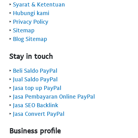
‣
Syarat & Ketentuan
‣
Hubungi kami
‣
Privacy Policy
‣
Sitemap
‣
Blog Sitemap
Stay in touch
‣
Beli Saldo PayPal
‣
Jual Saldo PayPal
‣
Jasa top up PayPal
‣
Jasa Pembayaran Online PayPal
‣
Jasa SEO Backlink
‣
Jasa Convert PayPal
Business profile