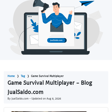
Home
Tag
Game Survival Multiplayer
Game Survival Multiplayer - Blog
JualSaldo.com
By JualSaldo.com - Updated on
Aug 8, 2026