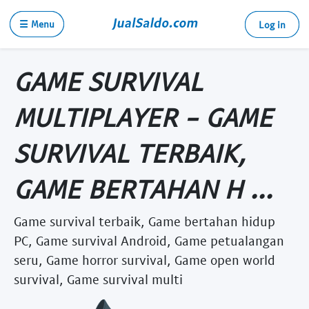
☰ Menu
Log in
GAME SURVIVAL
MULTIPLAYER - GAME
SURVIVAL TERBAIK,
GAME BERTAHAN H ...
Game survival terbaik, Game bertahan hidup
PC, Game survival Android, Game petualangan
seru, Game horror survival, Game open world
survival, Game survival multi