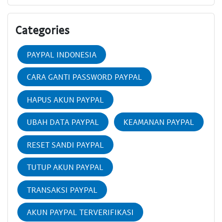
Categories
PAYPAL INDONESIA
CARA GANTI PASSWORD PAYPAL
HAPUS AKUN PAYPAL
UBAH DATA PAYPAL
KEAMANAN PAYPAL
RESET SANDI PAYPAL
TUTUP AKUN PAYPAL
TRANSAKSI PAYPAL
AKUN PAYPAL TERVERIFIKASI