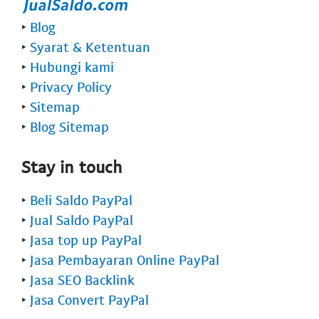
‣
Blog
‣
Syarat & Ketentuan
‣
Hubungi kami
‣
Privacy Policy
‣
Sitemap
‣
Blog Sitemap
Stay in touch
‣
Beli Saldo PayPal
‣
Jual Saldo PayPal
‣
Jasa top up PayPal
‣
Jasa Pembayaran Online PayPal
‣
Jasa SEO Backlink
‣
Jasa Convert PayPal