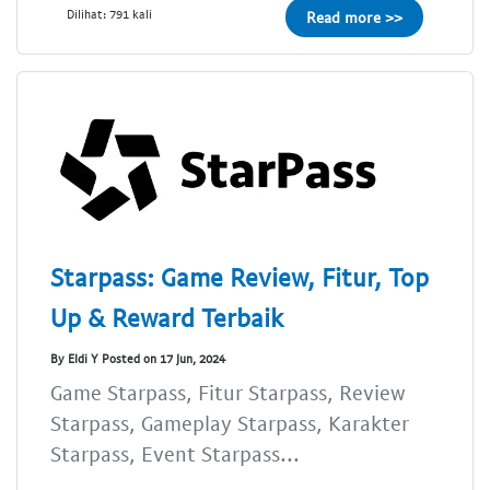
Dilihat: 791 kali
Read more >>
Starpass: Game Review, Fitur, Top
Up & Reward Terbaik
By Eldi Y Posted on 17 Jun, 2024
Game Starpass, Fitur Starpass, Review
Starpass, Gameplay Starpass, Karakter
Starpass, Event Starpass...