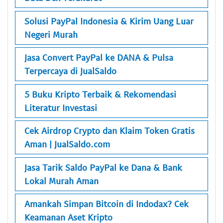
Solusi PayPal Indonesia & Kirim Uang Luar
Negeri Murah
Jasa Convert PayPal ke DANA & Pulsa
Terpercaya di JualSaldo
5 Buku Kripto Terbaik & Rekomendasi
Literatur Investasi
Cek Airdrop Crypto dan Klaim Token Gratis
Aman | JualSaldo.com
Jasa Tarik Saldo PayPal ke Dana & Bank
Lokal Murah Aman
Amankah Simpan Bitcoin di Indodax? Cek
Keamanan Aset Kripto