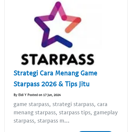
Strategi Cara Menang Game
Starpass 2026 & Tips Jitu
By Eldi Y Posted on 17 Jun, 2024
game starpass, strategi starpass, cara
menang starpass, starpass tips, gameplay
starpass, starpass m...