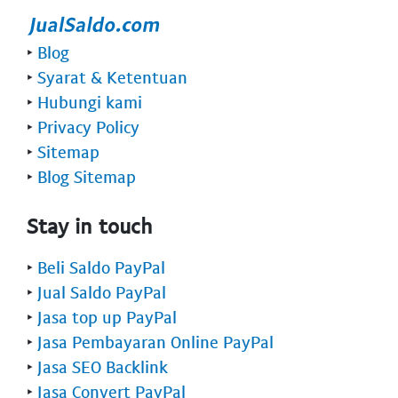
‣
Blog
‣
Syarat & Ketentuan
‣
Hubungi kami
‣
Privacy Policy
‣
Sitemap
‣
Blog Sitemap
Stay in touch
‣
Beli Saldo PayPal
‣
Jual Saldo PayPal
‣
Jasa top up PayPal
‣
Jasa Pembayaran Online PayPal
‣
Jasa SEO Backlink
‣
Jasa Convert PayPal