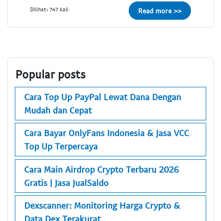
Dilihat: 747 kali
Read more >>
Popular posts
Cara Top Up PayPal Lewat Dana Dengan
Mudah dan Cepat
Cara Bayar OnlyFans Indonesia & Jasa VCC
Top Up Terpercaya
Cara Main Airdrop Crypto Terbaru 2026
Gratis | Jasa JualSaldo
Dexscanner: Monitoring Harga Crypto &
Data Dex Terakurat