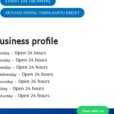
SYARAT DAFTAR PAYPAL
AKTIVASI PAYPAL TANPA KARTU KREDIT
usiness profile
- Open 24 hours
Sunday
- Open 24 hours
Monday
- Open 24 hours
uesday
- Open 24 hours
Wednesday
- Open 24 hours
hursday
- Open 24 hours
riday
- Open 24 hours
aturday
Chat with us