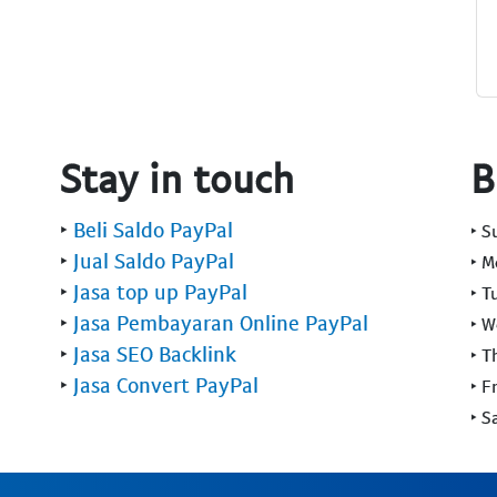
Stay in touch
B
‣
Beli Saldo PayPal
‣ 
‣
Jual Saldo PayPal
‣ 
‣
Jasa top up PayPal
‣ T
‣
Jasa Pembayaran Online PayPal
‣ 
‣
Jasa SEO Backlink
‣ T
‣
Jasa Convert PayPal
‣ F
‣ S