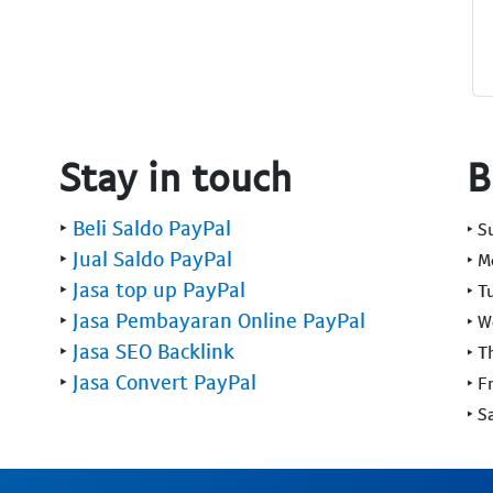
Stay in touch
B
‣
Beli Saldo PayPal
‣ 
‣
Jual Saldo PayPal
‣ 
‣
Jasa top up PayPal
‣ T
‣
Jasa Pembayaran Online PayPal
‣ 
‣
Jasa SEO Backlink
‣ T
‣
Jasa Convert PayPal
‣ F
‣ S