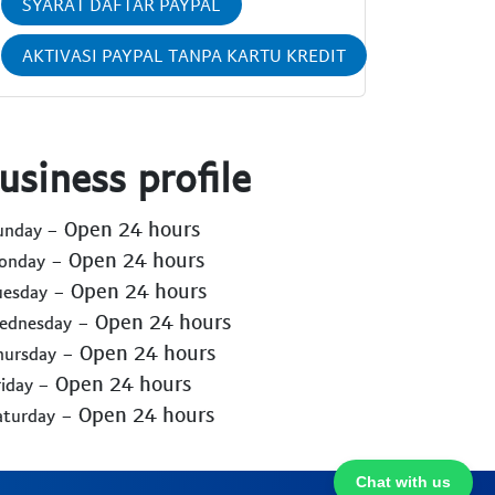
SYARAT DAFTAR PAYPAL
AKTIVASI PAYPAL TANPA KARTU KREDIT
usiness profile
- Open 24 hours
Sunday
- Open 24 hours
Monday
- Open 24 hours
uesday
- Open 24 hours
Wednesday
- Open 24 hours
hursday
- Open 24 hours
riday
- Open 24 hours
aturday
Chat with us