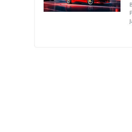
B
P
J