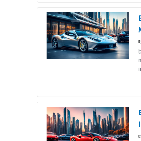
B
b
m
i
B