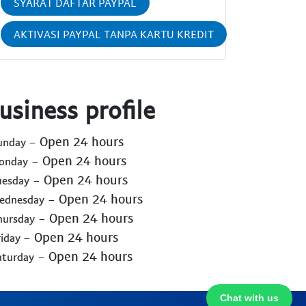
SYARAT DAFTAR PAYPAL
AKTIVASI PAYPAL TANPA KARTU KREDIT
usiness profile
- Open 24 hours
Sunday
- Open 24 hours
Monday
- Open 24 hours
uesday
- Open 24 hours
Wednesday
- Open 24 hours
hursday
- Open 24 hours
riday
- Open 24 hours
aturday
Chat with us