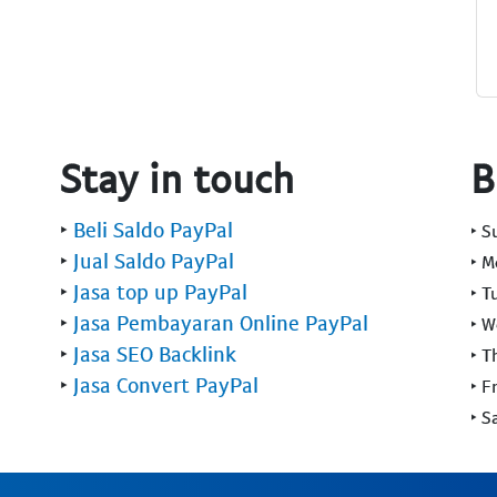
Stay in touch
B
‣
Beli Saldo PayPal
‣ 
‣
Jual Saldo PayPal
‣ 
‣
Jasa top up PayPal
‣ T
‣
Jasa Pembayaran Online PayPal
‣ 
‣
Jasa SEO Backlink
‣ T
‣
Jasa Convert PayPal
‣ F
‣ S