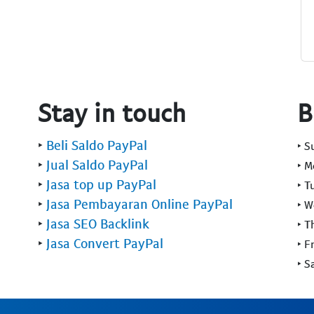
Stay in touch
B
‣
Beli Saldo PayPal
‣ 
‣
Jual Saldo PayPal
‣ 
‣
Jasa top up PayPal
‣ T
‣
Jasa Pembayaran Online PayPal
‣ 
‣
Jasa SEO Backlink
‣ T
‣
Jasa Convert PayPal
‣ F
‣ S