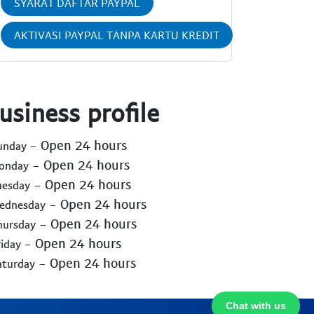
SYARAT DAFTAR PAYPAL
AKTIVASI PAYPAL TANPA KARTU KREDIT
usiness profile
- Open 24 hours
Sunday
- Open 24 hours
Monday
- Open 24 hours
uesday
- Open 24 hours
Wednesday
- Open 24 hours
hursday
- Open 24 hours
riday
- Open 24 hours
aturday
Chat with us