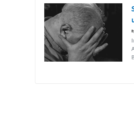
B
I
B