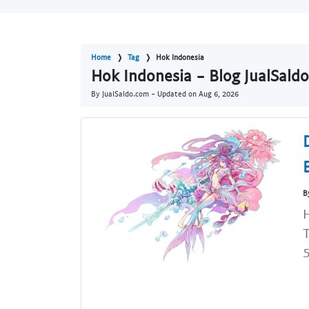
Home
Tag
Hok Indonesia
Hok Indonesia - Blog JualSald
By JualSaldo.com - Updated on
Aug 6, 2026
B
T
5