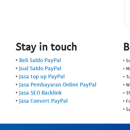
Stay in touch
B
‣
Beli Saldo PayPal
‣ 
‣
Jual Saldo PayPal
‣ 
‣
Jasa top up PayPal
‣ T
‣
Jasa Pembayaran Online PayPal
‣ 
‣
Jasa SEO Backlink
‣ T
‣
Jasa Convert PayPal
‣ F
‣ S