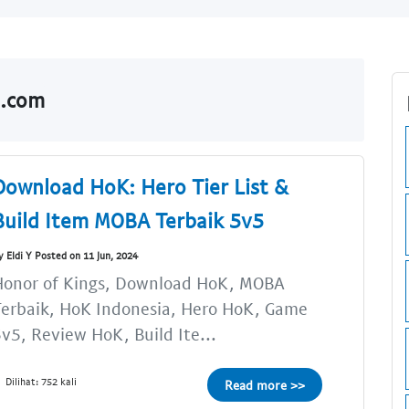
o.com
Download HoK: Hero Tier List &
Build Item MOBA Terbaik 5v5
y Eldi Y Posted on 11 Jun, 2024
Honor of Kings, Download HoK, MOBA
erbaik, HoK Indonesia, Hero HoK, Game
v5, Review HoK, Build Ite...
Dilihat: 752 kali
Read more >>