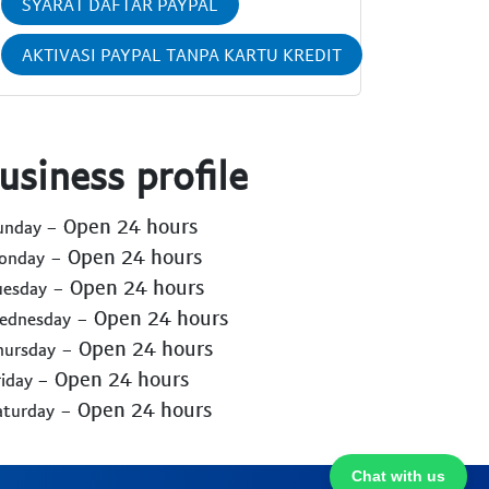
SYARAT DAFTAR PAYPAL
AKTIVASI PAYPAL TANPA KARTU KREDIT
usiness profile
- Open 24 hours
Sunday
- Open 24 hours
Monday
- Open 24 hours
uesday
- Open 24 hours
Wednesday
- Open 24 hours
hursday
- Open 24 hours
riday
- Open 24 hours
aturday
Chat with us