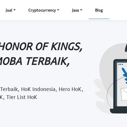
Jual
Cryptocurrency
Jasa
Blog
HONOR OF KINGS,
OBA TERBAIK,
Terbaik, HoK Indonesia, Hero HoK,
, Tier List HoK