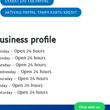
SYARAT DAFTAR PAYPAL
AKTIVASI PAYPAL TANPA KARTU KREDIT
usiness profile
- Open 24 hours
Sunday
- Open 24 hours
Monday
- Open 24 hours
uesday
- Open 24 hours
Wednesday
- Open 24 hours
hursday
- Open 24 hours
riday
- Open 24 hours
aturday
Chat with us