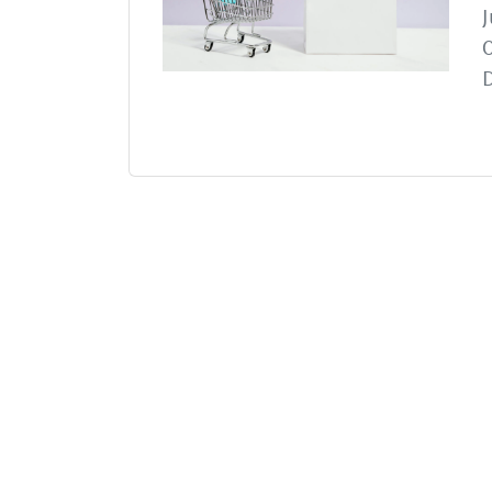
J
O
D