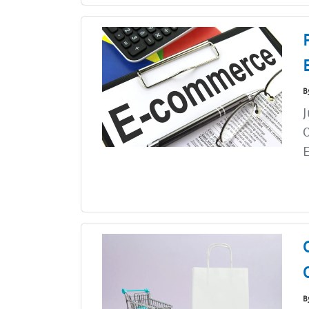
B
J
E
B