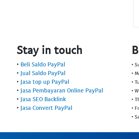
Stay in touch
B
‣
Beli Saldo PayPal
‣ 
‣
Jual Saldo PayPal
‣ 
‣
Jasa top up PayPal
‣ T
‣
Jasa Pembayaran Online PayPal
‣ 
‣
Jasa SEO Backlink
‣ T
‣
Jasa Convert PayPal
‣ F
‣ S