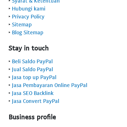
‣
Syarat & Ketentuan
‣
Hubungi kami
‣
Privacy Policy
‣
Sitemap
‣
Blog Sitemap
Stay in touch
‣
Beli Saldo PayPal
‣
Jual Saldo PayPal
‣
Jasa top up PayPal
‣
Jasa Pembayaran Online PayPal
‣
Jasa SEO Backlink
‣
Jasa Convert PayPal
Business profile