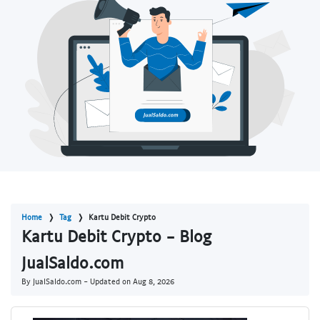
Home
Tag
Kartu Debit Crypto
Kartu Debit Crypto - Blog
JualSaldo.com
By JualSaldo.com - Updated on
Aug 8, 2026