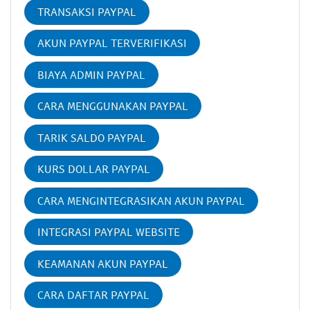
TRANSAKSI PAYPAL
AKUN PAYPAL TERVERIFIKASI
BIAYA ADMIN PAYPAL
CARA MENGGUNAKAN PAYPAL
TARIK SALDO PAYPAL
KURS DOLLAR PAYPAL
CARA MENGINTEGRASIKAN AKUN PAYPAL
INTEGRASI PAYPAL WEBSITE
KEAMANAN AKUN PAYPAL
CARA DAFTAR PAYPAL