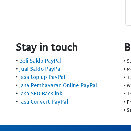
Stay in touch
B
‣
Beli Saldo PayPal
‣ 
‣
Jual Saldo PayPal
‣ 
‣
Jasa top up PayPal
‣ T
‣
Jasa Pembayaran Online PayPal
‣ 
‣
Jasa SEO Backlink
‣ T
‣
Jasa Convert PayPal
‣ F
‣ S