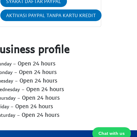
SYARAT DAFTAR PAYPAL
AKTIVASI PAYPAL TANPA KARTU KREDIT
usiness profile
- Open 24 hours
Sunday
- Open 24 hours
Monday
- Open 24 hours
uesday
- Open 24 hours
Wednesday
- Open 24 hours
hursday
- Open 24 hours
riday
- Open 24 hours
aturday
Chat with us