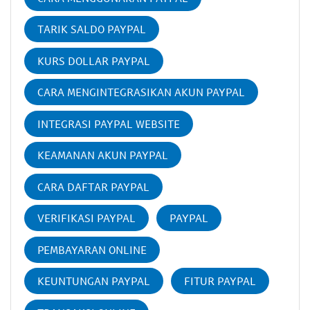
TARIK SALDO PAYPAL
KURS DOLLAR PAYPAL
CARA MENGINTEGRASIKAN AKUN PAYPAL
INTEGRASI PAYPAL WEBSITE
KEAMANAN AKUN PAYPAL
CARA DAFTAR PAYPAL
VERIFIKASI PAYPAL
PAYPAL
PEMBAYARAN ONLINE
KEUNTUNGAN PAYPAL
FITUR PAYPAL