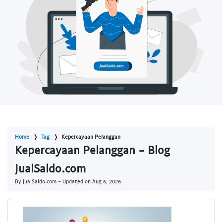
Home
Tag
Kepercayaan Pelanggan
Kepercayaan Pelanggan - Blog
JualSaldo.com
By JualSaldo.com - Updated on
Aug 6, 2026