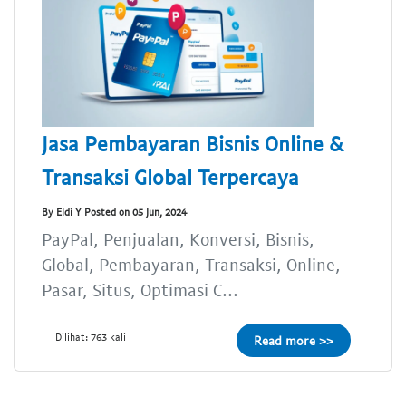
Jasa Pembayaran Bisnis Online &
Transaksi Global Terpercaya
By Eldi Y Posted on 05 Jun, 2024
PayPal, Penjualan, Konversi, Bisnis,
Global, Pembayaran, Transaksi, Online,
Pasar, Situs, Optimasi C...
Dilihat: 763 kali
Read more >>