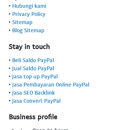
‣
Hubungi kami
‣
Privacy Policy
‣
Sitemap
‣
Blog Sitemap
Stay in touch
‣
Beli Saldo PayPal
‣
Jual Saldo PayPal
‣
Jasa top up PayPal
‣
Jasa Pembayaran Online PayPal
‣
Jasa SEO Backlink
‣
Jasa Convert PayPal
Business profile