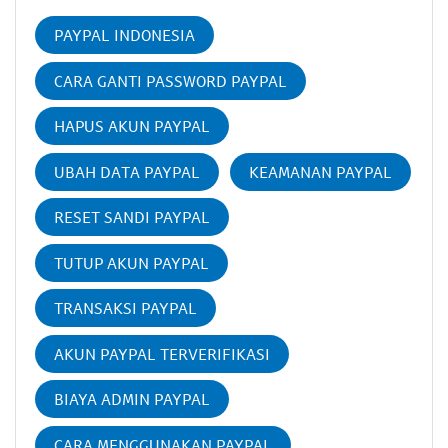
PAYPAL INDONESIA
CARA GANTI PASSWORD PAYPAL
HAPUS AKUN PAYPAL
UBAH DATA PAYPAL
KEAMANAN PAYPAL
RESET SANDI PAYPAL
TUTUP AKUN PAYPAL
TRANSAKSI PAYPAL
AKUN PAYPAL TERVERIFIKASI
BIAYA ADMIN PAYPAL
CARA MENGGUNAKAN PAYPAL