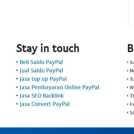
Stay in touch
B
‣
Beli Saldo PayPal
‣ 
‣
Jual Saldo PayPal
‣ 
‣
Jasa top up PayPal
‣ T
‣
Jasa Pembayaran Online PayPal
‣ 
‣
Jasa SEO Backlink
‣ T
‣
Jasa Convert PayPal
‣ F
‣ S