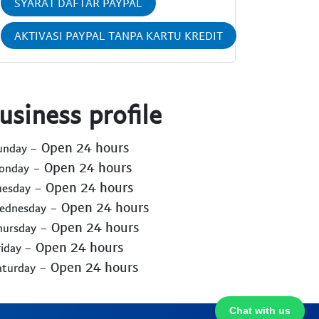
SYARAT DAFTAR PAYPAL
AKTIVASI PAYPAL TANPA KARTU KREDIT
usiness profile
- Open 24 hours
Sunday
- Open 24 hours
Monday
- Open 24 hours
uesday
- Open 24 hours
Wednesday
- Open 24 hours
hursday
- Open 24 hours
riday
- Open 24 hours
aturday
Chat with us