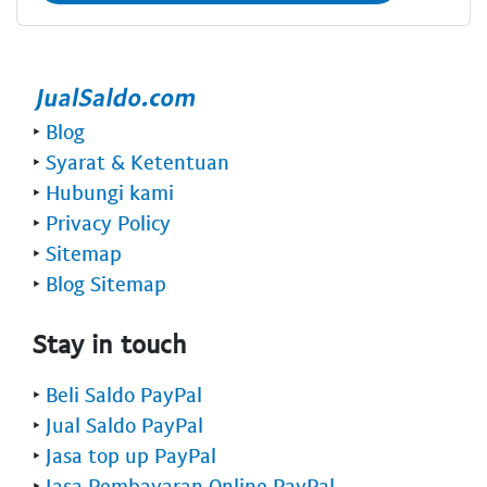
‣
Blog
‣
Syarat & Ketentuan
‣
Hubungi kami
‣
Privacy Policy
‣
Sitemap
‣
Blog Sitemap
Stay in touch
‣
Beli Saldo PayPal
‣
Jual Saldo PayPal
‣
Jasa top up PayPal
‣
Jasa Pembayaran Online PayPal