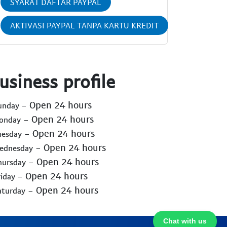
SYARAT DAFTAR PAYPAL
AKTIVASI PAYPAL TANPA KARTU KREDIT
usiness profile
- Open 24 hours
Sunday
- Open 24 hours
Monday
- Open 24 hours
uesday
- Open 24 hours
Wednesday
- Open 24 hours
hursday
- Open 24 hours
riday
- Open 24 hours
aturday
Chat with us