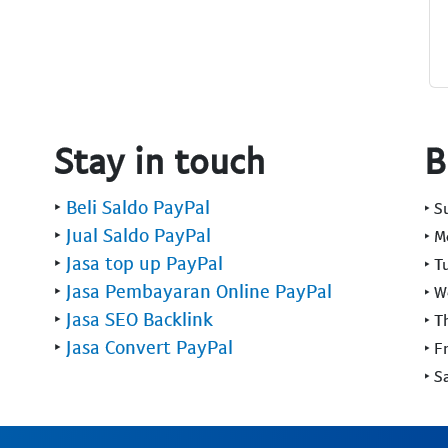
Stay in touch
B
‣
Beli Saldo PayPal
‣ 
‣
Jual Saldo PayPal
‣ 
‣
Jasa top up PayPal
‣ T
‣
Jasa Pembayaran Online PayPal
‣ 
‣
Jasa SEO Backlink
‣ T
‣
Jasa Convert PayPal
‣ F
‣ S