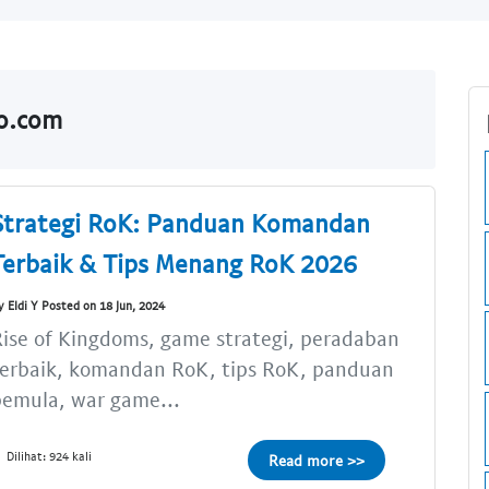
do.com
Strategi RoK: Panduan Komandan
Terbaik & Tips Menang RoK 2026
y Eldi Y Posted on 18 Jun, 2024
ise of Kingdoms, game strategi, peradaban
terbaik, komandan RoK, tips RoK, panduan
emula, war game...
Dilihat: 924 kali
Read more >>