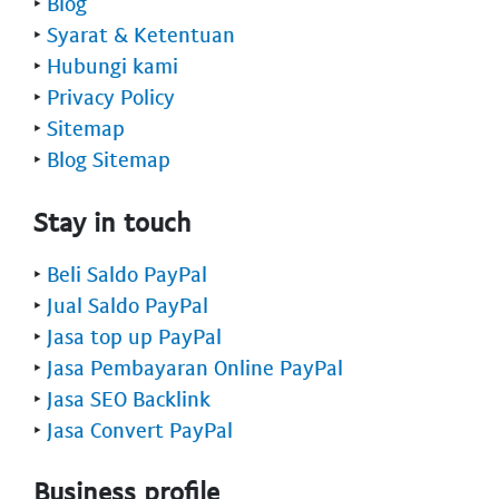
‣
Blog
‣
Syarat & Ketentuan
‣
Hubungi kami
‣
Privacy Policy
‣
Sitemap
‣
Blog Sitemap
Stay in touch
‣
Beli Saldo PayPal
‣
Jual Saldo PayPal
‣
Jasa top up PayPal
‣
Jasa Pembayaran Online PayPal
‣
Jasa SEO Backlink
‣
Jasa Convert PayPal
Business profile