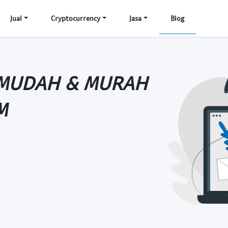
Jual
Cryptocurrency
Jasa
Blog
K MUDAH & MURAH
M