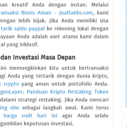
an kreatif Anda dengan instan. Melalui
ansaksi Bisnis Aman - JualSaldo.com
, kami
gan lebih bijak. Jika Anda memiliki sisa
 tarik saldo paypal
ke rekening lokal dengan
rcayaan Anda adalah aset utama kami dalam
l yang inklusif.
n dan Investasi Masa Depan
kini memungkinkan kita untuk bertransaksi
Bagi Anda yang tertarik dengan dunia kripto,
k crypto
yang aman untuk portofolio Anda.
igenLayer: Panduan Kripto Restaking Token
alami strategi restaking. Jika Anda mencari
king xlm
sebagai langkah awal. Kami terus
ai
harga usdt hari ini
agar Anda selalu
gambilan keputusan investasi.