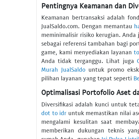
Pentingnya Keamanan dan Diver
Keamanan bertransaksi adalah fon
JualSaldo.com. Dengan memantau
h
meminimalisir risiko kerugian. Anda
sebagai referensi tambahan bagi po
game, kami menyediakan layanan
t
Anda tidak terganggu. Lihat juga
Murah JualSaldo
untuk promo ekskl
pilihan layanan yang tepat seperti
Be
Optimalisasi Portofolio Aset 
Diversifikasi adalah kunci untuk te
dot to idr
untuk memastikan nilai ase
mengalami kesulitan saat membay
memberikan dukungan teknis yang 
rumah Anda, gunakan
Isi Pulsa Listri