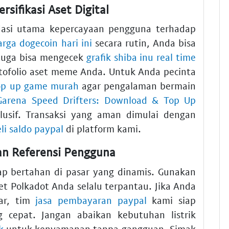
sifikasi Aset Digital
dasi utama kepercayaan pengguna terhadap
arga dogecoin hari ini
secara rutin, Anda bisa
 juga bisa mengecek
grafik shiba inu real time
rtofolio aset meme Anda. Untuk Anda pecinta
op up game murah
agar pengalaman bermain
Garena Speed Drifters: Download & Top Up
usif. Transaksi yang aman dimulai dengan
li saldo paypal
di platform kami.
dan Referensi Pengguna
tap bertahan di pasar yang dinamis. Gunakan
t Polkadot Anda selalu terpantau. Jika Anda
ar, tim
jasa pembayaran paypal
kami siap
cepat. Jangan abaikan kebutuhan listrik
k
untuk kenyamanan tanpa gangguan. Simak