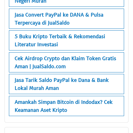
Negeri Murah
Jasa Convert PayPal ke DANA & Pulsa
Terpercaya di JualSaldo
5 Buku Kripto Terbaik & Rekomendasi
Literatur Investasi
Cek Airdrop Crypto dan Klaim Token Gratis
Aman | JualSaldo.com
Jasa Tarik Saldo PayPal ke Dana & Bank
Lokal Murah Aman
Amankah Simpan Bitcoin di Indodax? Cek
Keamanan Aset Kripto