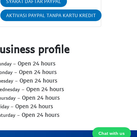
SYARAT DAFTAR PAYPAL
AKTIVASI PAYPAL TANPA KARTU KREDIT
usiness profile
- Open 24 hours
Sunday
- Open 24 hours
Monday
- Open 24 hours
uesday
- Open 24 hours
Wednesday
- Open 24 hours
hursday
- Open 24 hours
riday
- Open 24 hours
aturday
Chat with us