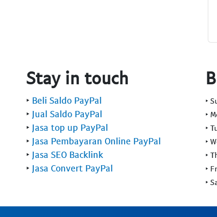
Stay in touch
B
‣
Beli Saldo PayPal
‣ 
‣
Jual Saldo PayPal
‣ 
‣
Jasa top up PayPal
‣ T
‣
Jasa Pembayaran Online PayPal
‣ 
‣
Jasa SEO Backlink
‣ T
‣
Jasa Convert PayPal
‣ F
‣ S