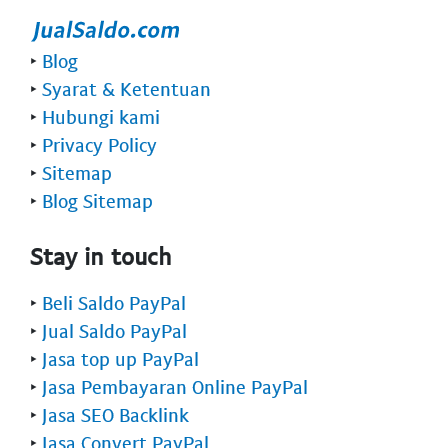
‣
Blog
‣
Syarat & Ketentuan
‣
Hubungi kami
‣
Privacy Policy
‣
Sitemap
‣
Blog Sitemap
Stay in touch
‣
Beli Saldo PayPal
‣
Jual Saldo PayPal
‣
Jasa top up PayPal
‣
Jasa Pembayaran Online PayPal
‣
Jasa SEO Backlink
‣
Jasa Convert PayPal