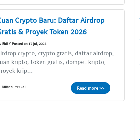
Cuan Crypto Baru: Daftar Airdrop
Gratis & Proyek Token 2026
y Eldi Y Posted on 17 Jul, 2024
irdrop crypto, crypto gratis, daftar airdrop,
uan kripto, token gratis, dompet kripto,
royek krip...
Dilihat: 799 kali
Read more >>