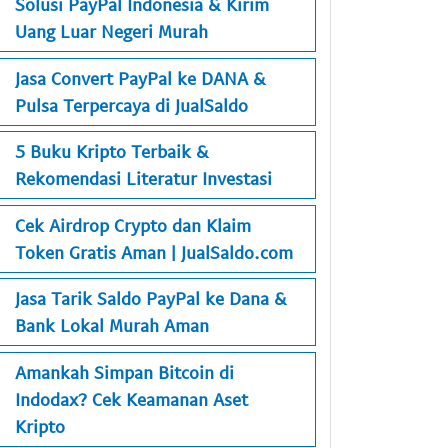
Solusi PayPal Indonesia & Kirim
Uang Luar Negeri Murah
Jasa Convert PayPal ke DANA &
Pulsa Terpercaya di JualSaldo
5 Buku Kripto Terbaik &
Rekomendasi Literatur Investasi
Cek Airdrop Crypto dan Klaim
Token Gratis Aman | JualSaldo.com
Jasa Tarik Saldo PayPal ke Dana &
Bank Lokal Murah Aman
Amankah Simpan Bitcoin di
Indodax? Cek Keamanan Aset
Kripto