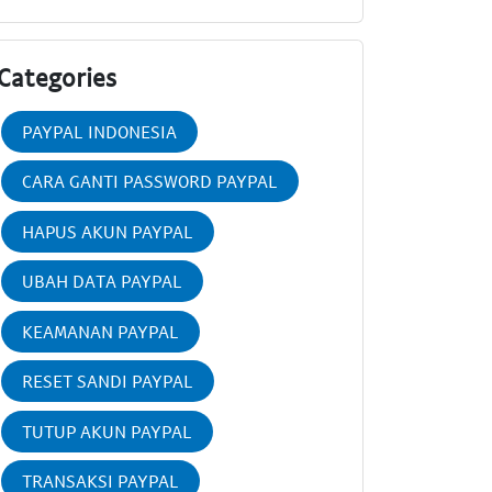
Categories
PAYPAL INDONESIA
CARA GANTI PASSWORD PAYPAL
HAPUS AKUN PAYPAL
UBAH DATA PAYPAL
KEAMANAN PAYPAL
RESET SANDI PAYPAL
TUTUP AKUN PAYPAL
TRANSAKSI PAYPAL