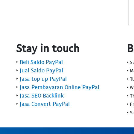
Stay in touch
B
‣
Beli Saldo PayPal
‣ 
‣
Jual Saldo PayPal
‣ 
‣
Jasa top up PayPal
‣ T
‣
Jasa Pembayaran Online PayPal
‣ 
‣
Jasa SEO Backlink
‣ T
‣
Jasa Convert PayPal
‣ F
‣ S