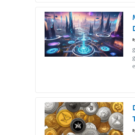
B
g
e
B