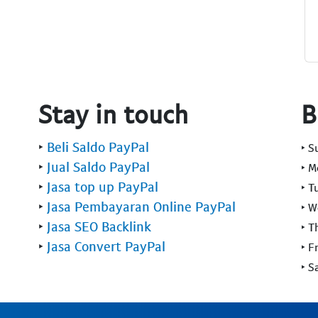
Stay in touch
B
‣
Beli Saldo PayPal
‣ 
‣
Jual Saldo PayPal
‣ 
‣
Jasa top up PayPal
‣ T
‣
Jasa Pembayaran Online PayPal
‣ 
‣
Jasa SEO Backlink
‣ T
‣
Jasa Convert PayPal
‣ F
‣ S