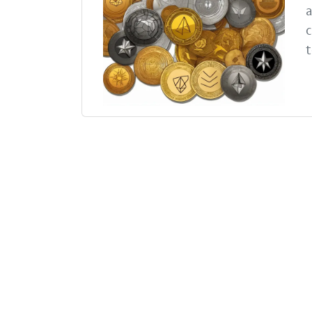
a
c
t