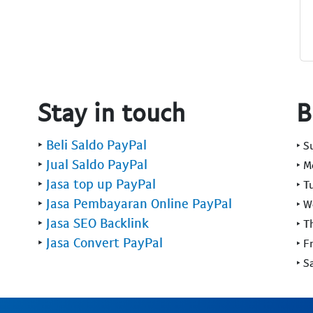
Stay in touch
B
‣
Beli Saldo PayPal
‣ 
‣
Jual Saldo PayPal
‣ 
‣
Jasa top up PayPal
‣ T
‣
Jasa Pembayaran Online PayPal
‣ 
‣
Jasa SEO Backlink
‣ T
‣
Jasa Convert PayPal
‣ F
‣ S