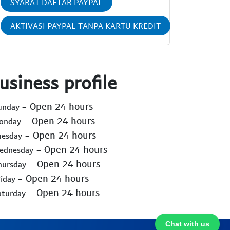
SYARAT DAFTAR PAYPAL
AKTIVASI PAYPAL TANPA KARTU KREDIT
usiness profile
- Open 24 hours
Sunday
- Open 24 hours
Monday
- Open 24 hours
uesday
- Open 24 hours
Wednesday
- Open 24 hours
hursday
- Open 24 hours
riday
- Open 24 hours
aturday
Chat with us