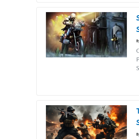
B
C
S
B