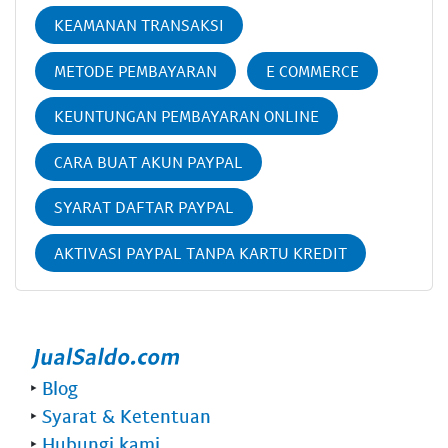
KEAMANAN TRANSAKSI
METODE PEMBAYARAN
E COMMERCE
KEUNTUNGAN PEMBAYARAN ONLINE
CARA BUAT AKUN PAYPAL
SYARAT DAFTAR PAYPAL
AKTIVASI PAYPAL TANPA KARTU KREDIT
‣
Blog
‣
Syarat & Ketentuan
‣
Hubungi kami