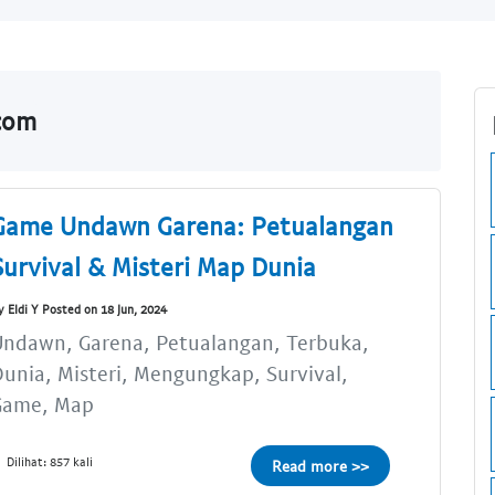
com
Game Undawn Garena: Petualangan
Survival & Misteri Map Dunia
y Eldi Y Posted on 18 Jun, 2024
Undawn, Garena, Petualangan, Terbuka,
unia, Misteri, Mengungkap, Survival,
Game, Map
Dilihat: 857 kali
Read more >>