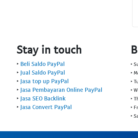
Stay in touch
B
‣
Beli Saldo PayPal
‣ 
‣
Jual Saldo PayPal
‣ 
‣
Jasa top up PayPal
‣ T
‣
Jasa Pembayaran Online PayPal
‣ 
‣
Jasa SEO Backlink
‣ T
‣
Jasa Convert PayPal
‣ F
‣ S