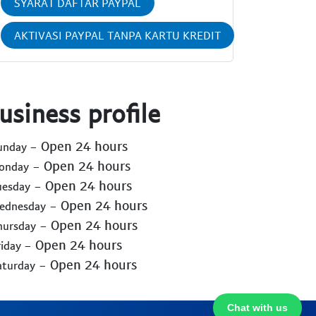
SYARAT DAFTAR PAYPAL
AKTIVASI PAYPAL TANPA KARTU KREDIT
usiness profile
- Open 24 hours
Sunday
- Open 24 hours
Monday
- Open 24 hours
uesday
- Open 24 hours
Wednesday
- Open 24 hours
hursday
- Open 24 hours
riday
- Open 24 hours
aturday
Chat with us