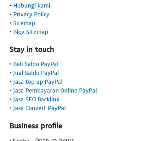
‣
Hubungi kami
‣
Privacy Policy
‣
Sitemap
‣
Blog Sitemap
Stay in touch
‣
Beli Saldo PayPal
‣
Jual Saldo PayPal
‣
Jasa top up PayPal
‣
Jasa Pembayaran Online PayPal
‣
Jasa SEO Backlink
‣
Jasa Convert PayPal
Business profile
- Open 24 hours
‣ Sunday