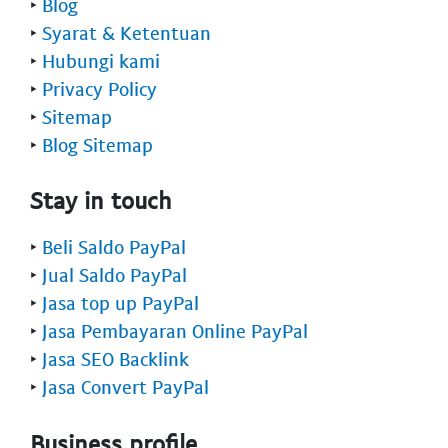
‣
Blog
‣
Syarat & Ketentuan
‣
Hubungi kami
‣
Privacy Policy
‣
Sitemap
‣
Blog Sitemap
Stay in touch
‣
Beli Saldo PayPal
‣
Jual Saldo PayPal
‣
Jasa top up PayPal
‣
Jasa Pembayaran Online PayPal
‣
Jasa SEO Backlink
‣
Jasa Convert PayPal
Business profile