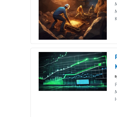
M
M
K
B
P
M