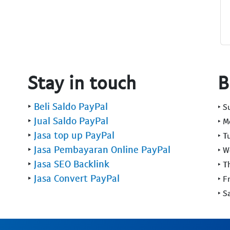
Stay in touch
B
‣
Beli Saldo PayPal
‣ 
‣
Jual Saldo PayPal
‣ 
‣
Jasa top up PayPal
‣ T
‣
Jasa Pembayaran Online PayPal
‣ 
‣
Jasa SEO Backlink
‣ T
‣
Jasa Convert PayPal
‣ F
‣ S