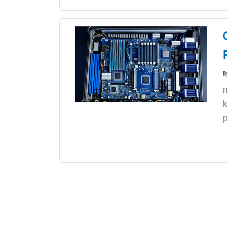
B
m
k