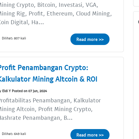
ining Crypto, Bitcoin, Investasi, VGA,
ining Rig, Profit, Ethereum, Cloud Mining,
oin Digital, Ha...
Dilihat: 807 kali
Read more >>
Profit Penambangan Crypto:
Kalkulator Mining Altcoin & ROI
y Eldi Y Posted on 07 Jun, 2024
rofitabilitas Penambangan, Kalkulator
ining Altcoin, Profit Mining Crypto,
Hashrate Penambangan, B...
Dilihat: 649 kali
Read more >>