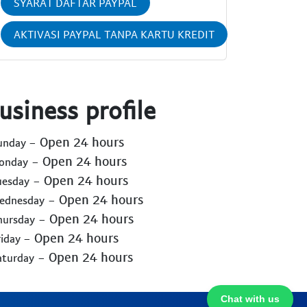
SYARAT DAFTAR PAYPAL
AKTIVASI PAYPAL TANPA KARTU KREDIT
usiness profile
- Open 24 hours
Sunday
- Open 24 hours
Monday
- Open 24 hours
uesday
- Open 24 hours
Wednesday
- Open 24 hours
hursday
- Open 24 hours
riday
- Open 24 hours
aturday
Chat with us