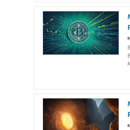
B
B
B
M
B