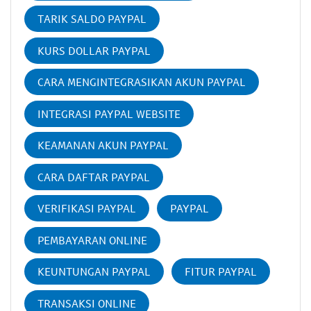
TARIK SALDO PAYPAL
KURS DOLLAR PAYPAL
CARA MENGINTEGRASIKAN AKUN PAYPAL
INTEGRASI PAYPAL WEBSITE
KEAMANAN AKUN PAYPAL
CARA DAFTAR PAYPAL
VERIFIKASI PAYPAL
PAYPAL
PEMBAYARAN ONLINE
KEUNTUNGAN PAYPAL
FITUR PAYPAL
TRANSAKSI ONLINE