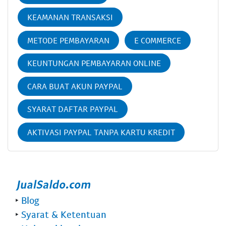
KEAMANAN TRANSAKSI
METODE PEMBAYARAN
E COMMERCE
KEUNTUNGAN PEMBAYARAN ONLINE
CARA BUAT AKUN PAYPAL
SYARAT DAFTAR PAYPAL
AKTIVASI PAYPAL TANPA KARTU KREDIT
‣
Blog
‣
Syarat & Ketentuan