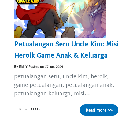
Petualangan Seru Uncle Kim: Misi
Heroik Game Anak & Keluarga
By Eldi Y Posted on 17 Jun, 2024
petualangan seru, uncle kim, heroik,
game petualangan, petualangan anak,
petualangan keluarga, misi...
Dilihat: 715 kali
Read more >>